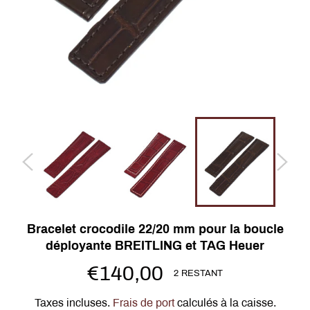
Bracelet crocodile 22/20 mm pour la boucle
déployante BREITLING et TAG Heuer
Prix
€140,00
2 RESTANT
régulier
Taxes incluses.
Frais de port
calculés à la caisse.