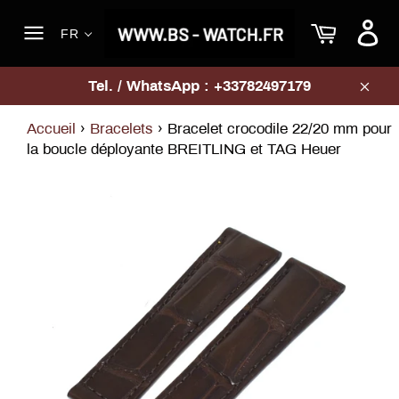
Passer
Panier
au
FR
contenu
Navigation
Tel. / WhatsApp : +33782497179
Clos
Accueil
›
Bracelets
›
Bracelet crocodile 22/20 mm pour
la boucle déployante BREITLING et TAG Heuer