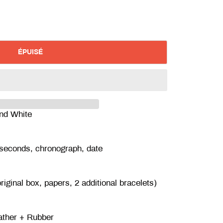
ÉPUISÉ
and White
 seconds, chronograph, date
original box, papers, 2 additional bracelets)
eather + Rubber