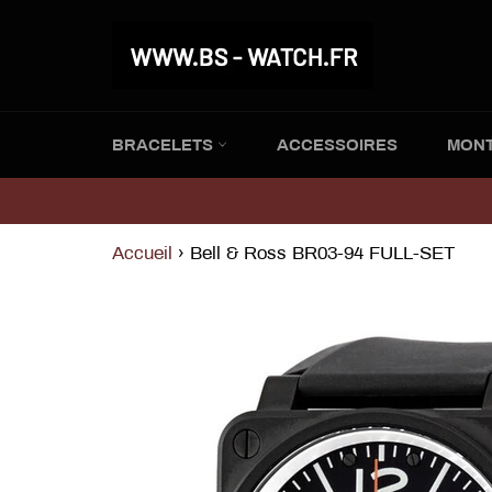
Passer
au
contenu
BRACELETS
ACCESSOIRES
MON
Accueil
›
Bell & Ross BR03-94 FULL-SET