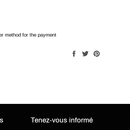
ex
er method for the payment
Partager
Tweeter
Épingler
sur
sur
sur
Facebook
Twitter
Pinterest
is
Tenez-vous informé