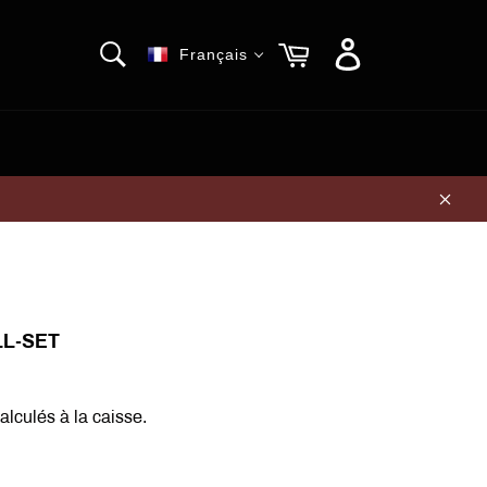
RECHERCHE
Panier
Français
Recherche
Clos
LL-SET
alculés à la caisse.