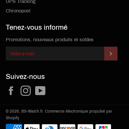
UPS Tracking
Chronopost
Tenez-vous informé
Promotions, nouveaux produits et soldes
S'INSCR
Suivez-nous
Facebook
Instagram
YouTube
© 2026,
BS-Watch.fr
.
Commerce électronique propulsé par
Shopify
Méthodes