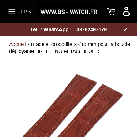
Passer
Panier
au
FR
contenu
Navigation
Tel. / WhatsApp : +33782497179
Clos
Accueil
›
Bracelet crocodile 22/18 mm pour la boucle
déployante BREITLING et TAG HEUER