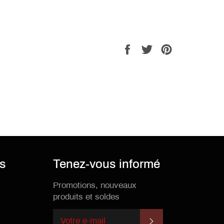
Partager
Tweeter
Épingler
sur
sur
sur
Facebook
Twitter
Pinterest
is
Tenez-vous informé
Promotions, nouveaux
produits et soldes
S'INSCRIRE