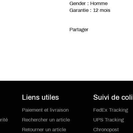
Gender : Homme
Garantie : 12 mois
Partager
Liens utiles
Suivi de col
Paiement et livraison
FedEx Tracking
rité
Rechercher un article
UPS Tracking
Retourner un article
Chronopost