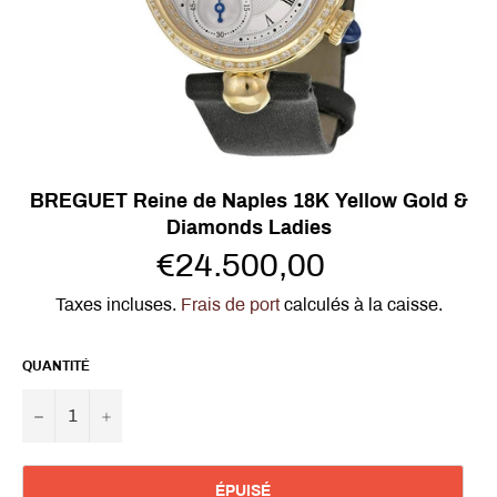
BREGUET Reine de Naples 18K Yellow Gold &
Diamonds Ladies
Prix
€24.500,00
régulier
Taxes incluses.
Frais de port
calculés à la caisse.
QUANTITÉ
−
+
ÉPUISÉ