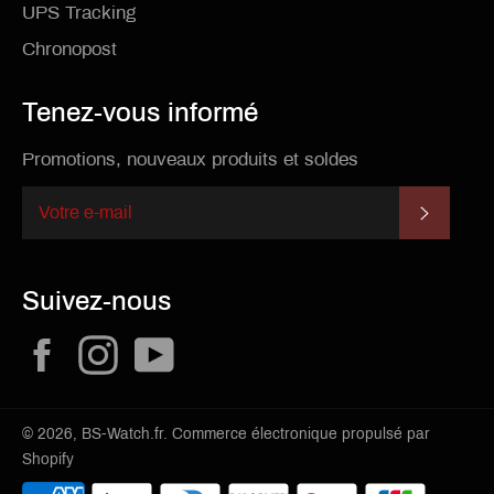
UPS Tracking
Chronopost
Tenez-vous informé
Promotions, nouveaux produits et soldes
S'INSCR
Suivez-nous
Facebook
Instagram
YouTube
© 2026,
BS-Watch.fr
.
Commerce électronique propulsé par
Shopify
Méthodes