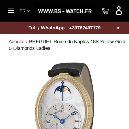
Passer
Panier
au
FR
contenu
Navigation
Tel. / WhatsApp : +33782497179
Clos
Accueil
›
BREGUET Reine de Naples 18K Yellow Gold
& Diamonds Ladies