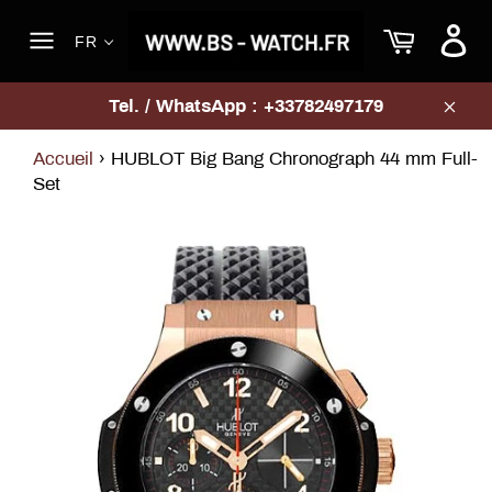
Passer
Panier
au
FR
contenu
Navigation
Tel. / WhatsApp : +33782497179
Clos
Accueil
›
HUBLOT Big Bang Chronograph 44 mm Full-
Set