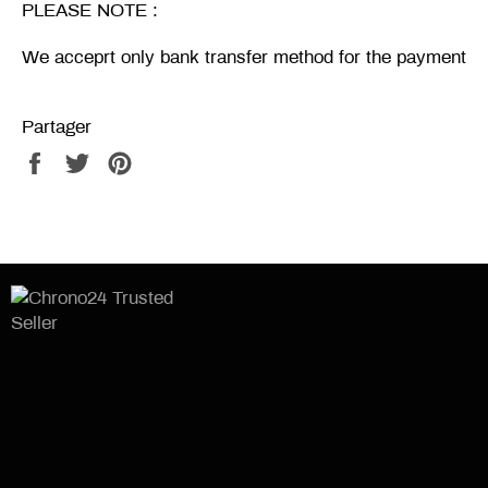
PLEASE NOTE :
We acceprt only bank transfer method for the payment
Partager
Partager
Tweeter
Épingler
sur
sur
sur
Facebook
Twitter
Pinterest