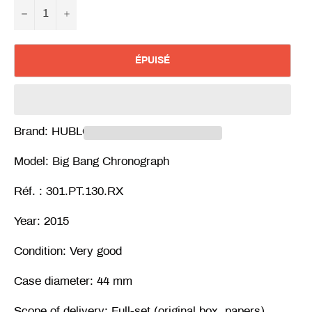
−
+
ÉPUISÉ
Brand: HUBLOT
Model: Big Bang Chronograph
Réf. : 301.PT.130.RX
Year: 2015
Condition: Very good
Case diameter: 44 mm
Scope of delivery: Full-set (original box, papers)