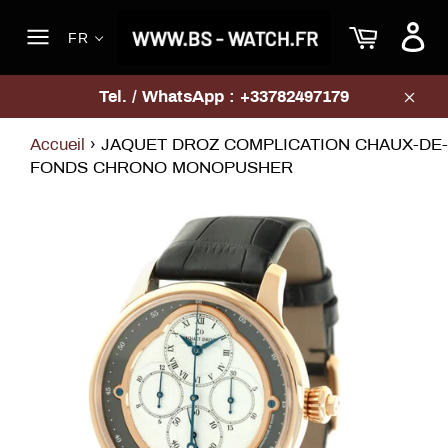
Passer
Panier
au
FR
contenu
Navigation
Tel. / WhatsApp : +33782497179
Clos
Accueil
›
JAQUET DROZ COMPLICATION CHAUX-DE-
FONDS CHRONO MONOPUSHER