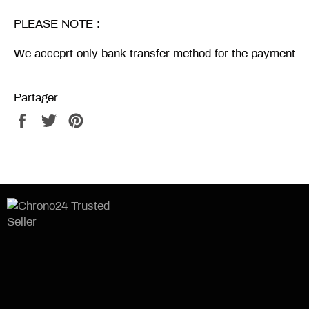
PLEASE NOTE :
We acceprt only bank transfer method for the payment
Partager
Partager
Tweeter
Épingler
sur
sur
sur
Facebook
Twitter
Pinterest