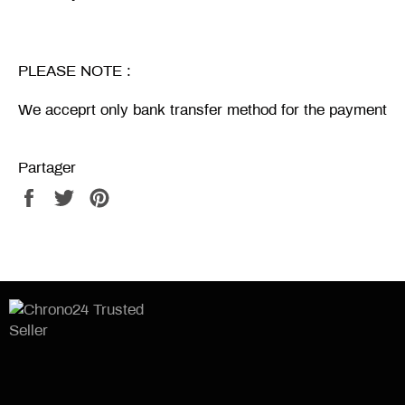
PLEASE NOTE :
We acceprt only bank transfer method for the payment
Partager
Partager
Tweeter
Épingler
sur
sur
sur
Facebook
Twitter
Pinterest