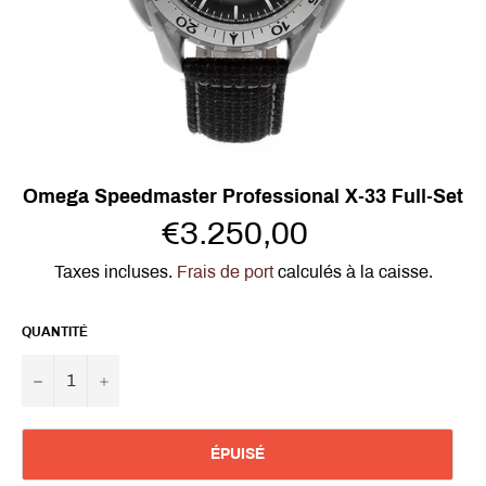
Omega Speedmaster Professional X-33 Full-Set
Prix
€3.250,00
régulier
Taxes incluses.
Frais de port
calculés à la caisse.
QUANTITÉ
−
+
ÉPUISÉ