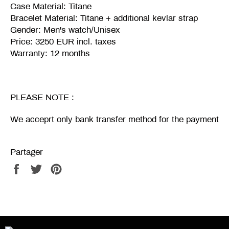
Case Material: Titane
Bracelet Material: Titane + additional kevlar strap
Gender: Men's watch/Unisex
Price: 3250 EUR incl. taxes
Warranty: 12 months
PLEASE NOTE :
We acceprt only bank transfer method for the payment
Partager
Partager
Tweeter
Épingler
sur
sur
sur
Facebook
Twitter
Pinterest