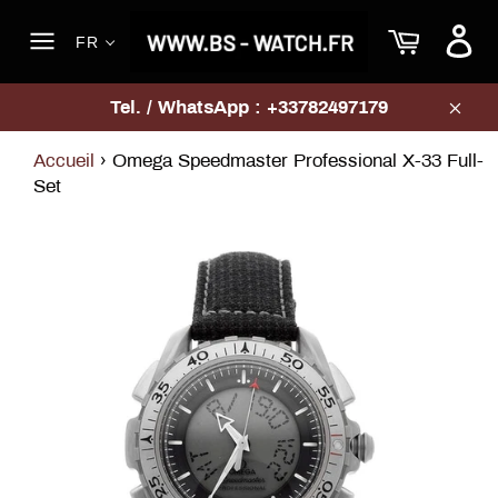
Passer
Panier
au
FR
contenu
Navigation
Tel. / WhatsApp : +33782497179
Clos
Accueil
›
Omega Speedmaster Professional X-33 Full-
Set