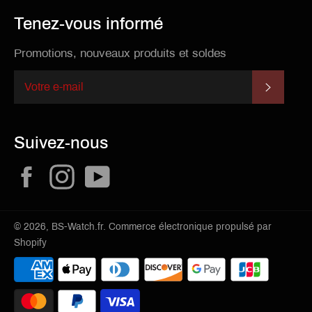
Tenez-vous informé
Promotions, nouveaux produits et soldes
S'INSCR
Suivez-nous
Facebook
Instagram
YouTube
© 2026,
BS-Watch.fr
.
Commerce électronique propulsé par
Shopify
Méthodes
de
paiement