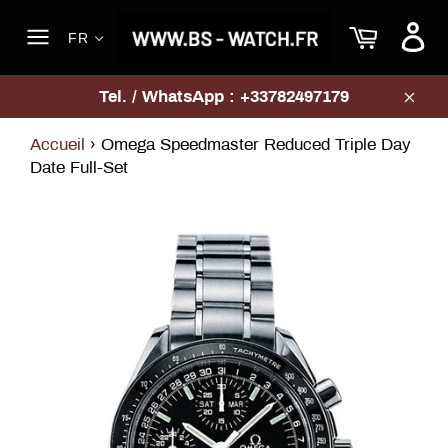
Passer
Panier
au
FR
contenu
Navigation
Tel. / WhatsApp : +33782497179
Clos
Accueil
›
Omega Speedmaster Reduced Triple Day
Date Full-Set