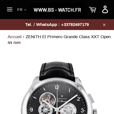
Passer
Panier
au
FR
contenu
Navigation
Tel. / WhatsApp : +33782497179
Clos
Accueil
›
ZENITH El Primero Grande Class XXT Open
44 mm