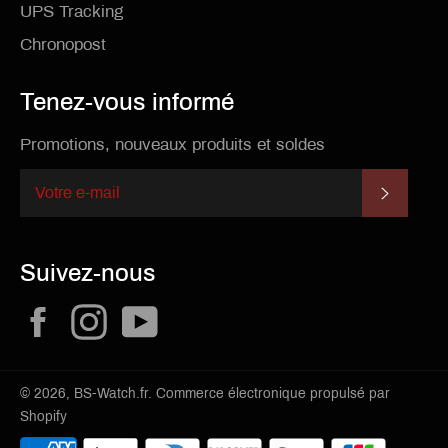
UPS Tracking
Chronopost
Tenez-vous informé
Promotions, nouveaux produits et soldes
S'INSCR
Suivez-nous
Facebook
Instagram
YouTube
© 2026,
BS-Watch.fr
.
Commerce électronique propulsé par
Shopify
Méthodes